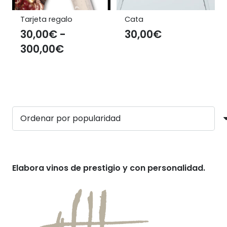
Tarjeta regalo
Cata
30,00
€
-
30,00
€
Rango
300,00
€
de
precios:
desde
30,00€
hasta
300,00€
Elabora vinos de prestigio y con personalidad.