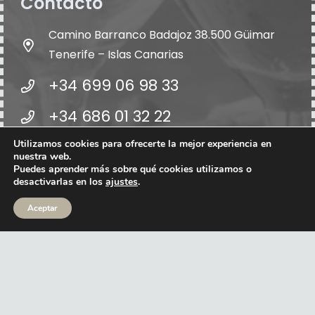
Contacto
Camino Barranco Badajoz 38.500 Güimar
Tenerife – Islas Canarias
+34 699 06 98 33
+34 686 01 32 22
informacion@bodegatempus.com
Utilizamos cookies para ofrecerte la mejor experiencia en
nuestra web.
Puedes aprender más sobre qué cookies utilizamos o
Síguenos en las redes:
desactivarlas en los
ajustes
.
Aceptar