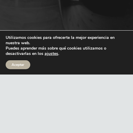
Utilizamos cookies para ofrecerte la mejor experiencia en
nuestra web.
Puedes aprender más sobre qué cookies utilizamos o
desactivarlas en los
ajustes
.
Contacto
Aceptar
Camino Barranco Badajoz 38.500 Güimar
Tenerife – Islas Canarias
+34 699 06 98 33
+34 686 01 32 22
informacion@bodegatempus.com